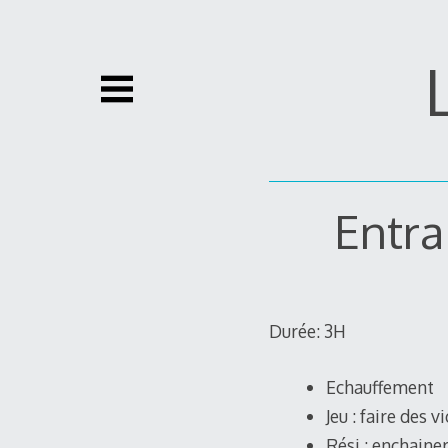
Skip
to
content
Entra
Durée: 3H
Echauffement
Jeu : faire des 
Rési : enchaine