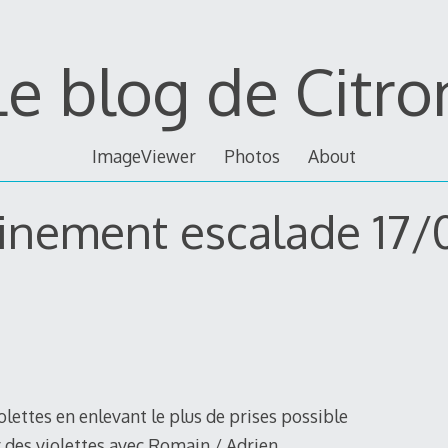
Le blog de Citro
ImageViewer
Photos
About
inement escalade 17
violettes en enlevant le plus de prises possible
r des violettes avec Romain / Adrien.